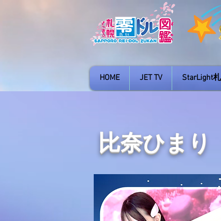
HOME
JET TV
StarLig
比奈ひまり 