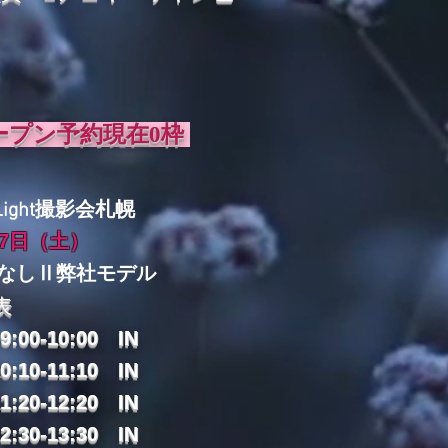
ープン予約現在0枠
​
rLight撮影会札幌
27日（土）
なし
Ⅱ弊社モデル
表
:00-10:00 IN
0:10-11:10
IN
1:20-12:20
IN
2:30-13:30
IN