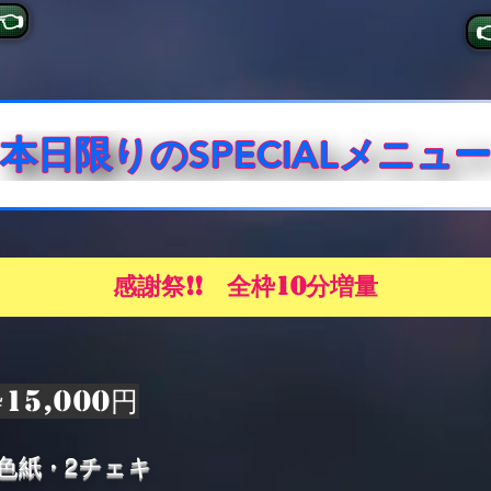
👈
本日限りのSPECIALメニュー
感謝祭!! 全枠10分増量
枠15,000円
色紙・2チェキ