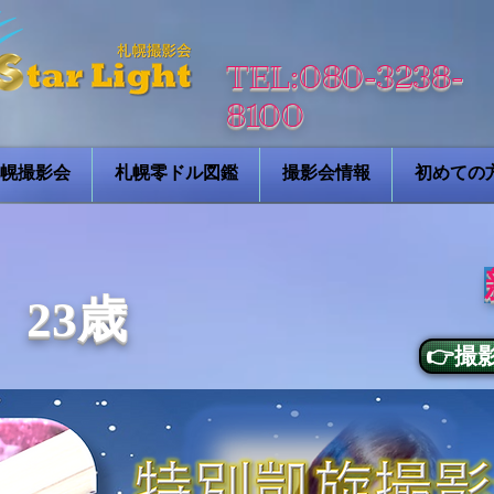
TEL:080-3238-
8100
ht札幌撮影会
札幌零ドル図鑑
撮影会情報
初めての
23歳
👉撮