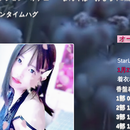
ウンタイムハグ
オ
Sta
1月
着衣
香盤
1部 09
2部 1
3部 1
4部 1